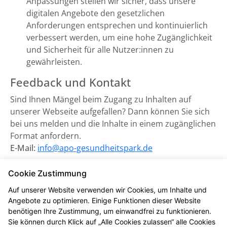
Anpassungen stellen wir sicher, dass unsere
digitalen Angebote den gesetzlichen
Anforderungen entsprechen und kontinuierlich
verbessert werden, um eine hohe Zugänglichkeit
und Sicherheit für alle Nutzer:innen zu
gewährleisten.
Feedback und Kontakt
Sind Ihnen Mängel beim Zugang zu Inhalten auf
unserer Webseite aufgefallen? Dann können Sie sich
bei uns melden und die Inhalte in einem zugänglichen
Format anfordern.
E-Mail:
info@apo-gesundheitspark.de
Zuständige Marktüberwachungsbehörde:
Cookie Zustimmung
Marktüberwachungsstelle der Länder für die
Auf unserer Website verwenden wir Cookies, um Inhalte und
Barrierefreiheit von Produkten und Dienstleistungen
Angebote zu optimieren. Einige Funktionen dieser Website
(MLBF) in Magdeburg, Sachsen-Anhalt.
benötigen Ihre Zustimmung, um einwandfrei zu funktionieren.
Sie können durch Klick auf „Alle Cookies zulassen“ alle Cookies